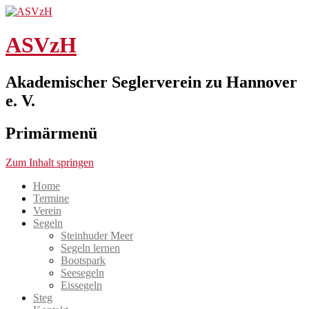
ASVzH
Akademischer Seglerverein zu Hannover
e. V.
Primärmenü
Zum Inhalt springen
Home
Termine
Verein
Segeln
Steinhuder Meer
Segeln lernen
Bootspark
Seesegeln
Eissegeln
Steg