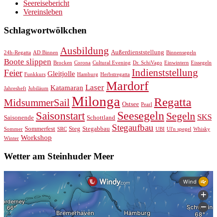
Seereisebericht
Vereinsleben
Schlagwortwölkchen
Ausbildung
Außerdienststellung
24h-Regatta
AD Binnen
Binnensegeln
Boote slippen
Brocken
Corona
Cultural Evening
Dr. SchiVago
Einwintern
Eissegeln
Indienststellung
Feier
Gleitjolle
Funkkurs
Hamburg
Herbstregatta
Mardorf
Laser
Katamaran
Jahresheft
Jubiläum
Milonga
Regatta
MidsummerSail
Ostsee
Pearl
Seesegeln
Saisonstart
Segeln
SKS
Saisonende
Schottland
Stegaufbau
Sommerfest
Steg
Stegabbau
Sommer
SRC
UBI
Ul'n spegel
Whisky
Workshop
Winter
Wetter am Steinhuder Meer