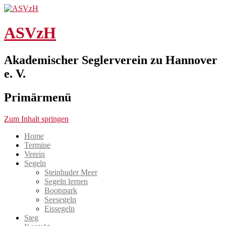
ASVzH
Akademischer Seglerverein zu Hannover
e. V.
Primärmenü
Zum Inhalt springen
Home
Termine
Verein
Segeln
Steinhuder Meer
Segeln lernen
Bootspark
Seesegeln
Eissegeln
Steg