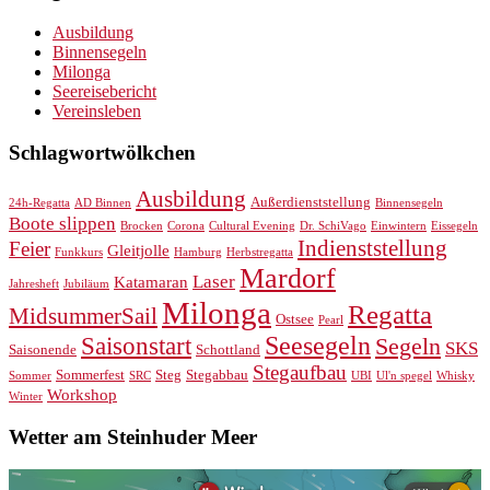
Ausbildung
Binnensegeln
Milonga
Seereisebericht
Vereinsleben
Schlagwortwölkchen
Ausbildung
Außerdienststellung
24h-Regatta
AD Binnen
Binnensegeln
Boote slippen
Brocken
Corona
Cultural Evening
Dr. SchiVago
Einwintern
Eissegeln
Indienststellung
Feier
Gleitjolle
Funkkurs
Hamburg
Herbstregatta
Mardorf
Laser
Katamaran
Jahresheft
Jubiläum
Milonga
Regatta
MidsummerSail
Ostsee
Pearl
Seesegeln
Saisonstart
Segeln
SKS
Saisonende
Schottland
Stegaufbau
Sommerfest
Steg
Stegabbau
Sommer
SRC
UBI
Ul'n spegel
Whisky
Workshop
Winter
Wetter am Steinhuder Meer