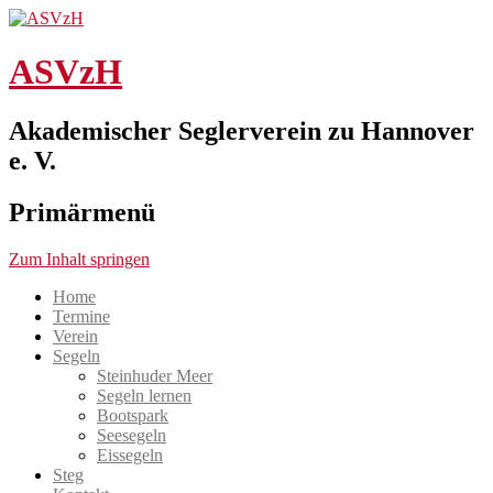
ASVzH
Akademischer Seglerverein zu Hannover
e. V.
Primärmenü
Zum Inhalt springen
Home
Termine
Verein
Segeln
Steinhuder Meer
Segeln lernen
Bootspark
Seesegeln
Eissegeln
Steg