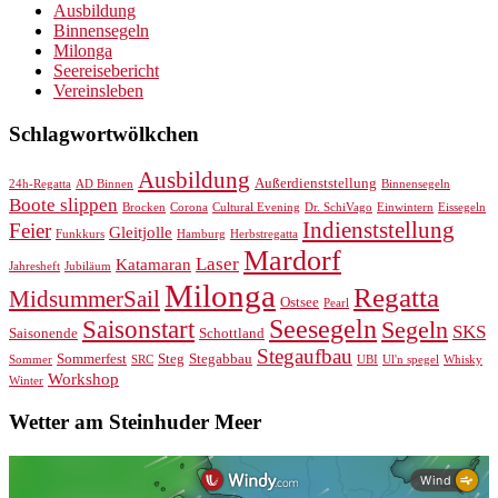
Ausbildung
Binnensegeln
Milonga
Seereisebericht
Vereinsleben
Schlagwortwölkchen
Ausbildung
Außerdienststellung
24h-Regatta
AD Binnen
Binnensegeln
Boote slippen
Brocken
Corona
Cultural Evening
Dr. SchiVago
Einwintern
Eissegeln
Indienststellung
Feier
Gleitjolle
Funkkurs
Hamburg
Herbstregatta
Mardorf
Laser
Katamaran
Jahresheft
Jubiläum
Milonga
Regatta
MidsummerSail
Ostsee
Pearl
Seesegeln
Saisonstart
Segeln
SKS
Saisonende
Schottland
Stegaufbau
Sommerfest
Steg
Stegabbau
Sommer
SRC
UBI
Ul'n spegel
Whisky
Workshop
Winter
Wetter am Steinhuder Meer